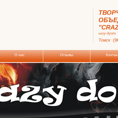
ТВОР
ОБЪЕ
"CRAZ
шоу-дуэт
(9
Томск
О нас
Отзывы
Контак